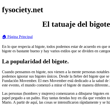
fysociety.net
El tatuaje del bigot
🏠 Página Principal
En lo que respecta al bigote, todos podemos estar de acuerdo en que 
bigote es bastante bueno y hay varios estilos que se dividen en categor
La popularidad del bigote.
Cuando pensamos en bigote, nos vienen a la mente personas notables
podemos ignorar sus bigotes únicos. Desde la fiebre del bigote que s
Fundación Movember. El mes Movember está dedicado a la salud de los 
este evento, el mundo comenzó a mirar el bigote de manera diferente..
Las personas (hombres y mujeres) comenzaron a dibujarse bigotes en la
papel pegado a un palito. Hay tantas tiendas hoy en día que venden t
Mario. A partir de aquí, las cosas se intensificaron rápidamente y se h