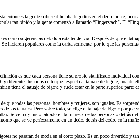
ta entonces la gente solo se dibujaba bigotitos en el dedo índice, per
popular tan rápido y la gente comenzó a llamarlo “Fingerstach”. El “Fin
otes como sugerencias debido a esta tendencia. Después de que el tatua
 Se hicieron populares como la carita sonriente, por lo que las personas
finición es que cada persona tiene su propio significado individual con
ay diferentes historias en lo que respecta al tatuaje de bigote, una de e
én tiene el tatuaje de bigote y suele estar en la parte superior. parte 
y de que todas las personas, hombres y mujeres, son iguales. Es sorpre
s de los tatuajes. Pero sobre todo, se elige el tatuaje de bigote porqu
illar. Se ve muy lindo tatuado en la muñeca de las personas o detrás de
contorno que se ve perfectamente en un dedo, detrás del codo, en la muñe
bigotes no pasarán de moda en el corto plazo. Es un poco divertido y ta