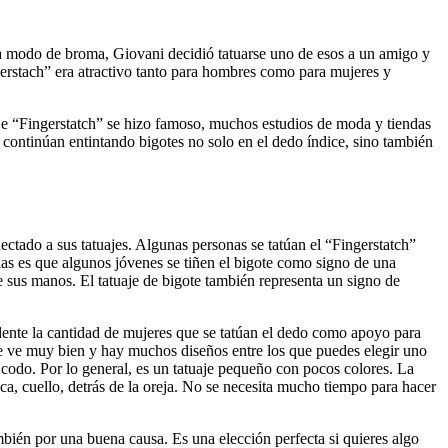
o a modo de broma, Giovani decidió tatuarse uno de esos a un amigo y
gerstach” era atractivo tanto para hombres como para mujeres y
je “Fingerstatch” se hizo famoso, muchos estudios de moda y tiendas
 continúan entintando bigotes no solo en el dedo índice, sino también
ectado a sus tatuajes. Algunas personas se tatúan el “Fingerstatch”
llas es que algunos jóvenes se tiñen el bigote como signo de una
de sus manos. El tatuaje de bigote también representa un signo de
ndente la cantidad de mujeres que se tatúan el dedo como apoyo para
e se ve muy bien y hay muchos diseños entre los que puedes elegir uno
l codo. Por lo general, es un tatuaje pequeño con pocos colores. La
ca, cuello, detrás de la oreja. No se necesita mucho tiempo para hacer
mbién por una buena causa. Es una elección perfecta si quieres algo